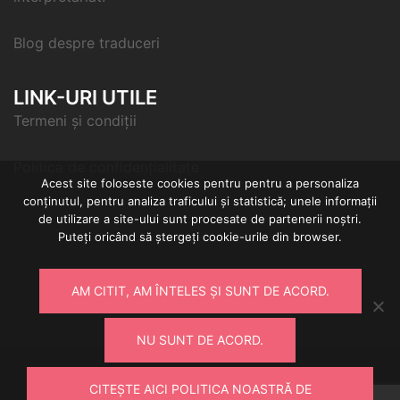
Blog despre traduceri
LINK-URI UTILE
Termeni și condiții
Politica de confidențialitate
Acest site foloseste cookies pentru pentru a personaliza
conținutul, pentru analiza traficului și statistică; unele informații
de utilizare a site-ului sunt procesate de partenerii noștri.
Puteți oricând să ștergeți cookie-urile din browser.
AM CITIT, AM ÎNTELES ȘI SUNT DE ACORD.
NU SUNT DE ACORD.
© 2026 Firma traduceri si interpretariat - Transl8 -
CITEȘTE AICI POLITICA NOASTRĂ DE
servicii de traducere si interpretare. Propulsat cu