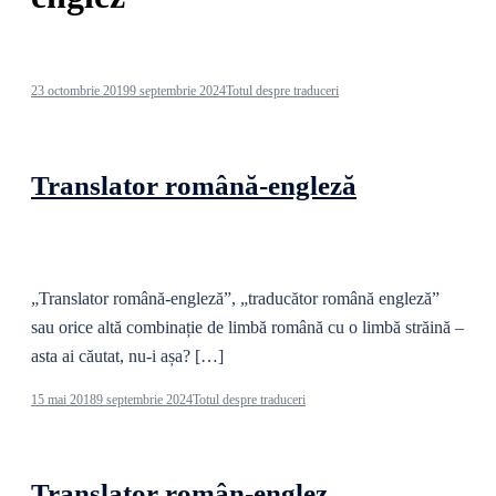
23 octombrie 2019
9 septembrie 2024
Totul despre traduceri
Translator română-engleză
„Translator română-engleză”, „traducător română engleză”
sau orice altă combinație de limbă română cu o limbă străină –
asta ai căutat, nu-i așa? […]
15 mai 2018
9 septembrie 2024
Totul despre traduceri
Translator român-englez