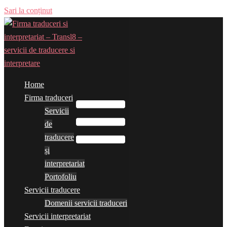
Sari la conținut
Home
Comută meniul
Firma traduceri
Servicii
de
traducere
și
interpretariat
Portofoliu
Servicii traducere
Domenii servicii traduceri
Servicii interpretariat