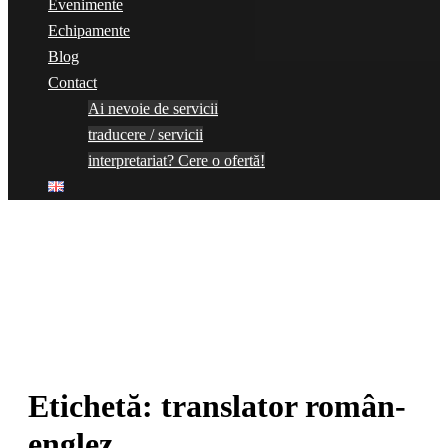
Evenimente
Echipamente
Blog
Contact
Ai nevoie de servicii
traducere / servicii
interpretariat? Cere o ofertă!
Etichetă:
translator român-
englez