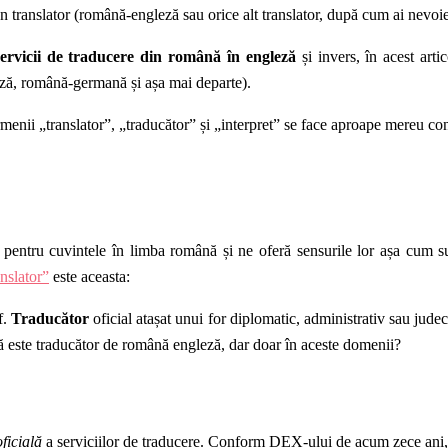
 un translator (română-engleză sau orice alt translator, după cum ai nevoi
servicii de traducere din română în engleză
și invers, în acest art
ză, română-germană și așa mai departe).
rmenii „
translator”,
„
traduc
ător
”
și „interpret” se face aproape mereu co
pentru cuvintele în limba română și ne oferă sensurile lor așa cum sun
nslator”
este aceasta:
 f.
Traducător
oficial atașat unui for diplomatic, administrativ sau judecă
ă este
traducător de română engleză, dar doar în aceste domenii?
oficială
a serviciilor de traducere. Conform DEX-ului de acum zece ani,