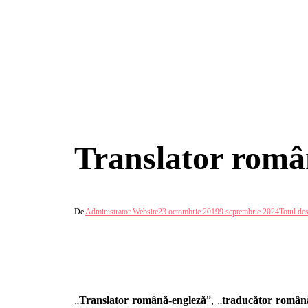
Translator româ
De
Administrator Website
23 octombrie 2019
9 septembrie 2024
Totul des
„
Translator română-engleză
”, „
traducător român