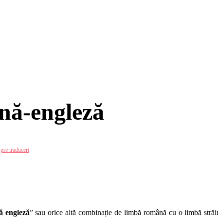
nă-engleză
pre traduceri
ă engleză
”
sau orice altă combinație de limbă română cu o limbă străin