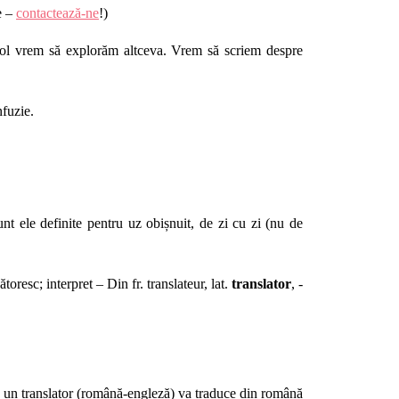
e –
contactează-ne
!)
icol vrem să explorăm altceva.
Vrem s
ă scriem despre
nfuzie.
t ele definite pentru uz obișnuit, de zi cu zi (nu de
toresc; interpret – Din fr. translateur, lat.
translator
, -
 un translator (română-engleză) va traduce din română