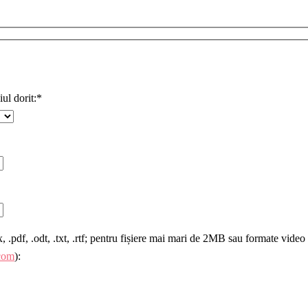
iul dorit:*
.pdf, .odt, .txt, .rtf; pentru fișiere mai mari de 2MB sau formate video 
com
):