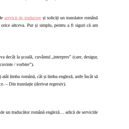
 de
servicii de traducere
și soliciți un translator română
e orice altceva. Pur și simplu, pentru a fi siguri că am
va decât la școală, cuvântul „interpres” (care, desigur,
 cuvinte / vorbire”)
.
 atât limba română, cât și limba engleză, astfe încât să
 – Din translație (derivat regresiv)
.
u de un
traducător română engleză… adică de serviciile