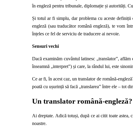
în engleză pentru tribunale, diplomație și autorități. Cu
Și totul ar fi simplu, dar problema cu aceste definiții 
engleză (sau
traducător română engleză
), te vom în
înțeles ce fel de serviciu de traducere ai nevoie.
Sensuri vechi
Dac
ă examinăm cuvântul latinesc „translator”, aflăm că
înseamnă „interpret”)
și
care, la rândul lui, este sino
Ce ar fi,
în acest caz, un translator de română-engleză?
poată cu ușurință să facă
„
transla
rea
”
între ele –
tot di
Un translator
rom
â
n
ă
-englez
ă?
Ai dreptate. Adică totuși, după ce ai citit toate aste
noastre.