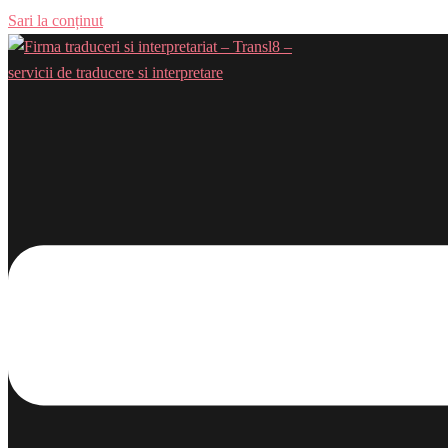
Sari la conținut
Comută meniul