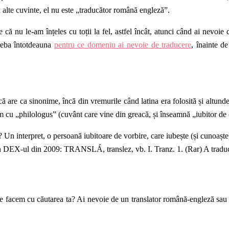
 alte cuvinte, el nu este „
traducător română engleză”
.
e că nu le-am înțeles cu toții la fel, astfel încât, atunci când ai nevoie
treba întotdeauna
pentru ce domeniu ai nevoie de traducere
, înainte d
 are ca sinonime, încă din vremurile când latina era folosită și altunde
nim cu „philologus” (cuvânt care vine din greacă, și înseamnă „
iubitor de
 Un interpret, o persoană iubitoare de vorbire, care iubește (și cunoaște)
n DEX-ul din 2009: TRANSLÁ, translez, vb. I. Tranz. 1. (Rar) A traduce.
a, ce facem cu căutarea ta? Ai nevoie de un translator română-engleză sa