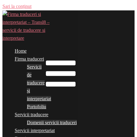
Sari la conținut
Home
Comută meniul
Firma traduceri
Servicii
de
traducere
și
interpretariat
Portofoliu
Servicii traducere
Domenii servicii traduceri
Servicii interpretariat