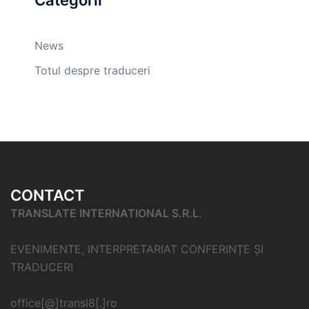
News
Totul despre traduceri
CONTACT
TRANSLATE INTERNATIONAL S.R.L.
EVENIMENTE, INTERPRETARIAT CONFERINȚE ȘI
TRADUCERI
office[@]transl8[.]ro