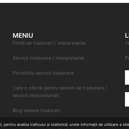
MENIU
L
Firmă de traduceri / interpretariat
T
E
Servicii traducere / interpretariat
P
Portofoliu servicii traducere
Cere o ofertă pentru servicii de traducere /
servicii interpretariat!
Blog despre traduceri
pentru analiza traficului și statistică; unele informații de utilizare a sit