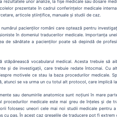
la rezultatele unor analize, la fișe medicale sau dosare m
colelor prezentate în cadrul conferințelor medicale interna
etare, articole științifice, manuale și studii de caz.
lt numărul pacienților români care optează pentru investigați
esioniste în domeniul traducerilor medicale. Importanța une
a de sănătate a pacienților poate să depindă de profesio
să stăpânească vocabularul medical. Acesta trebuie să ai
e și de investigații, care trebuie redate întocmai. Cu alt
i despre motivele ce stau la baza procedurilor medicale. S
, atunci se va urma un cu totul alt protocol, care implică l
ente sau denumirile anatomice sunt noțiuni în mare parte u
 al procedurilor medicale este mai greu de înțeles și de 
orii folosesc uneori cele mai noi studii medicale pentru a 
 cu pas. În acest caz greșelile de traducere pot fi extrem