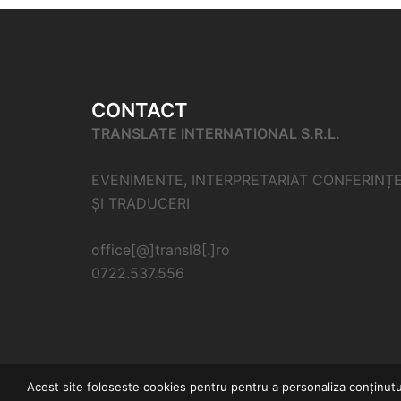
CONTACT
TRANSLATE INTERNATIONAL S.R.L.
EVENIMENTE, INTERPRETARIAT CONFERINȚ
ȘI TRADUCERI
office[@]transl8[.]ro
0722.537.556
Acest site foloseste cookies pentru pentru a personaliza conținutul, 