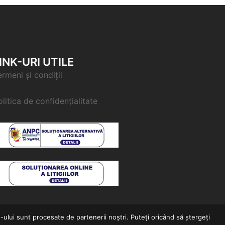
INK-URI UTILE
ermeni și condiții
olitica de confidențialitate
e-ului sunt procesate de partenerii noștri. Puteți oricând să ștergeți