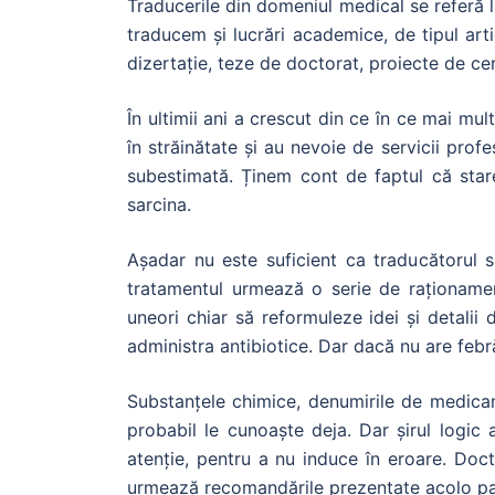
Traducerile din domeniul medical se referă 
traducem și lucrări academice, de tipul arti
dizertație, teze de doctorat, proiecte de cerc
În ultimii ani a crescut din ce în ce mai mu
în străinătate și au nevoie de servicii prof
subestimată. Ținem cont de faptul că stare
sarcina.
Așadar nu este suficient ca traducătorul 
tratamentul urmează o serie de raționament
uneori chiar să reformuleze idei și detali
administra antibiotice. Dar dacă nu are febră
Substanțele chimice, denumirile de medicam
probabil le cunoaște deja. Dar șirul logic
atenție, pentru a nu induce în eroare. Doct
urmează recomandările prezentate acolo pas