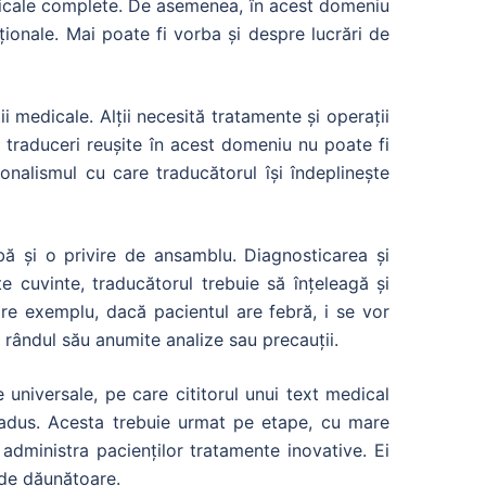
edicale complete. De asemenea, în acest domeniu
ționale. Mai poate fi vorba și despre lucrări de
i medicale. Alții necesită tratamente și operații
i traduceri reușite în acest domeniu nu poate fi
nalismul cu care traducătorul își îndeplinește
bă și o privire de ansamblu. Diagnosticarea și
e cuvinte, traducătorul trebuie să înțeleagă și
pre exemplu, dacă pacientul are febră, i se vor
a rândul său anumite analize sau precauții.
niversale, pe care cititorul unui text medical
tradus. Acesta trebuie urmat pe etape, cu mare
administra pacienților tratamente inovative. Ei
 de dăunătoare.