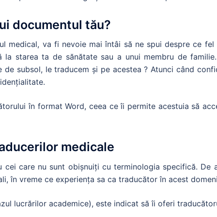
lui documentul tău?
ul medical, va fi nevoie mai întâi să ne spui despre ce fe
ă la starea ta de sănătate sau a unui membru de familie
ote de subsol, le traducem și pe acestea ? Atunci când conf
dențialitate.
torului în format Word, ceea ce îi permite acestuia să acce
raducerilor medicale
u cei care nu sunt obișnuiți cu terminologia specifică. De
li, în vreme ce experiența sa ca traducător în acest domen
l lucrărilor academice), este indicat să îi oferi traducătorulu