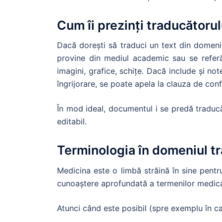
Cum îi prezinți traducătoru
Dacă dorești să traduci un text din domeni
provine din mediul academic sau se refer
imagini, grafice, schițe. Dacă include și n
îngrijorare, se poate apela la clauza de confi
În mod ideal, documentul i se predă traducă
editabil.
Terminologia în domeniul t
Medicina este o limbă străină în sine pentr
cunoaștere aprofundată a termenilor medica
Atunci când este posibil (spre exemplu în cazu