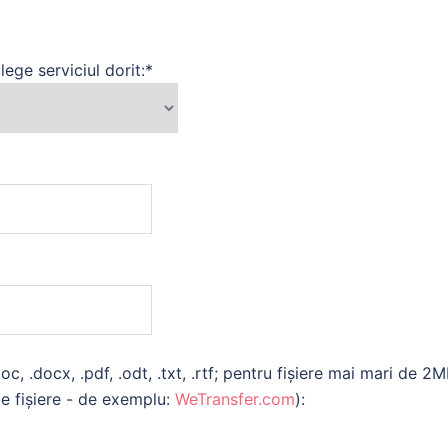
alege serviciul dorit:*
oc, .docx, .pdf, .odt, .txt, .rtf; pentru fișiere mai mari de
 de fișiere - de exemplu:
WeTransfer.com
):