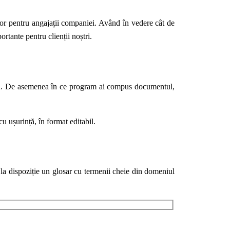
lor pentru angajații companiei. Având în vedere cât de
tante pentru clienții noștri.
orba. De asemenea în ce program ai compus documentul,
u ușurință, în format editabil.
 la dispoziție un glosar cu termenii cheie din domeniul