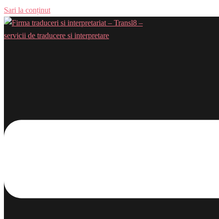
Sari la conținut
Comută meniul