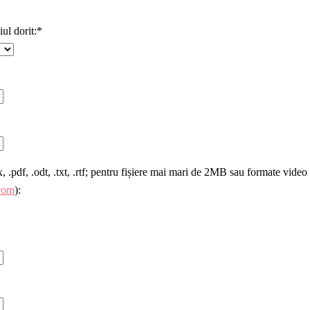
iul dorit:*
.pdf, .odt, .txt, .rtf; pentru fișiere mai mari de 2MB sau formate video 
com
):