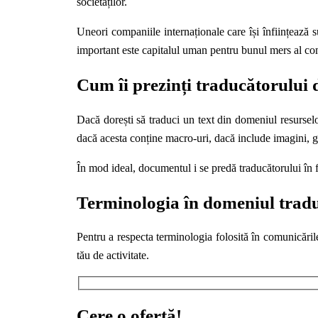
societăților.
Uneori companiile internaționale care își înființează
important este capitalul uman pentru bunul mers al com
Cum îi prezinți traducătorului
Dacă dorești să traduci un text din domeniul resurse
dacă acesta conține macro-uri, dacă include imagini, gr
În mod ideal, documentul i se predă traducătorului în f
Terminologia în domeniul tradu
Pentru a respecta terminologia folosită în comunicăril
tău de activitate.
Cere o ofertă!