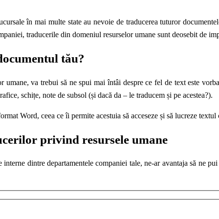
 sucursale în mai multe state au nevoie de traducerea tuturor documente
paniei, traducerile din domeniul resurselor umane sunt deosebit de impor
 documentul tău?
lor umane, va trebui să ne spui mai întâi despre ce fel de text este v
afice, schițe, note de subsol (și dacă da – le traducem și pe acestea?).
ormat Word, ceea ce îi permite acestuia să acceseze și să lucreze textul c
cerilor privind resursele umane
e interne dintre departamentele companiei tale, ne-ar avantaja să ne pui