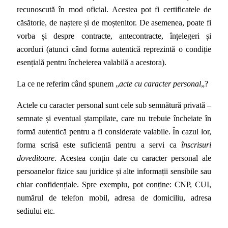
recunoscută în mod oficial. Acestea pot fi certificatele de
căsătorie, de naștere și de moștenitor. De asemenea, poate fi
vorba și despre contracte, antecontracte, înțelegeri și
acorduri (atunci când forma autentică reprezintă o condiție
esențială pentru încheierea valabilă a acestora).
La ce ne referim când spunem „
acte cu caracter personal
„?
Actele cu caracter personal sunt cele sub semnătură privată –
semnate și eventual ștampilate, care nu trebuie încheiate în
formă autentică pentru a fi considerate valabile. În cazul lor,
forma scrisă este suficientă pentru a servi ca
înscrisuri
doveditoare
. Acestea conțin date cu caracter personal ale
persoanelor fizice sau juridice și alte informații sensibile sau
chiar confidențiale. Spre exemplu, pot conține: CNP, CUI,
numărul de telefon mobil, adresa de domiciliu, adresa
sediului etc.