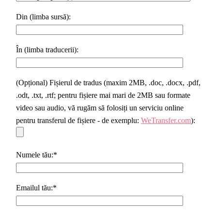
Din (limba sursă):
În (limba traducerii):
(Opțional) Fișierul de tradus (maxim 2MB, .doc, .docx, .pdf,
.odt, .txt, .rtf; pentru fișiere mai mari de 2MB sau formate
video sau audio, vă rugăm să folosiți un serviciu online
pentru transferul de fișiere - de exemplu:
WeTransfer.com
):
Numele tău:*
Emailul tău:*