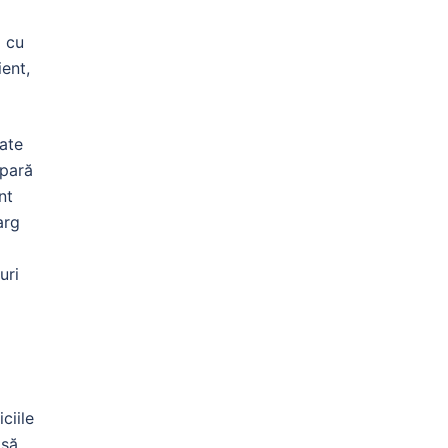
i cu
ient,
oate
apară
nt
arg
uri
ciile
 să