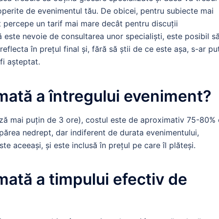
operite de evenimentul tău. De obicei, pentru subiecte mai
t percepe un tarif mai mare decât pentru discuții
ste nevoie de consultarea unor specialiști, este posibil să
eflecta în prețul final și, fără să știi de ce este așa, s-ar pu
fi așteptat.
mată a întregului eveniment?
ză mai puțin de 3 ore), costul este de aproximativ 75-80% 
 părea nedrept, dar indiferent de durata evenimentului,
te aceeași, și este inclusă în prețul pe care îl plăteși.
mată a timpului efectiv de