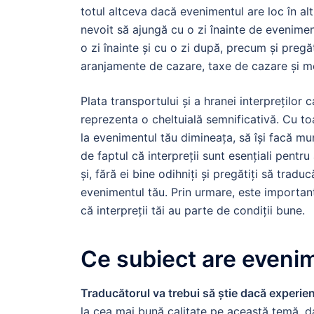
totul altceva dacă evenimentul are loc în alt 
nevoit să ajungă cu o zi înainte de evenime
o zi înainte și cu o zi după, precum și pregăti
aranjamente de cazare, taxe de cazare și m
Plata transportului și a hranei interpreților
reprezenta o cheltuială semnificativă. Cu to
la evenimentul tău dimineața, să își facă mu
de faptul că interpreții sunt esențiali pentr
și, fără ei bine odihniți și pregătiți să tradu
evenimentul tău. Prin urmare, este important
că interpreții tăi au parte de condiții bune.
Ce subiect are eveni
Traducătorul va trebui să știe dacă experie
la cea mai bună calitate pe această temă, da