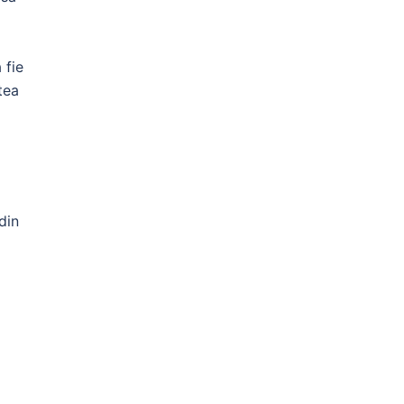
 fie
tea
din