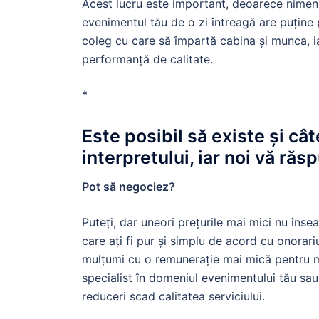
Acest lucru este important, deoarece nimeni
evenimentul tău de o zi întreagă are puține
coleg cu care să împartă cabina și munca, ia
performanță de calitate.
*
Este posibil să existe și cât
interpretului, iar noi vă ră
Pot să negociez?
Puteți, dar uneori prețurile mai mici nu însea
care ați fi pur și simplu de acord cu onorar
mulțumi cu o remunerație mai mică pentru mu
specialist în domeniul evenimentului tău sau
reduceri scad calitatea serviciului.