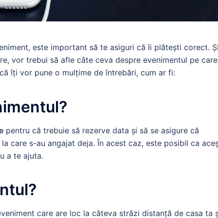
niment, este important să te asiguri că îi plătești corect. Și
are, vor trebui să afle câte ceva despre evenimentul pe care 
că îți vor pune o mulțime de întrebări, cum ar fi:
nimentul?
e
pentru că trebuie să rezerve data și să se asigure că
la care s-au angajat deja. În acest caz, este posibil ca aceș
u a te ajuta.
ntul?
eveniment care are loc la câteva străzi distanță de casa ta ș