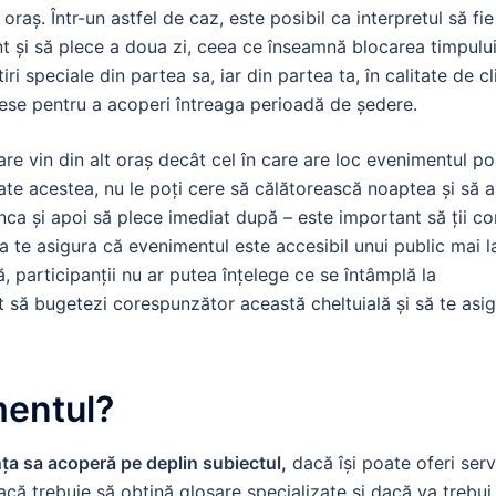
oraș. Într-un astfel de caz, este posibil ca interpretul să fie
nt și să plece a doua zi, ceea ce înseamnă blocarea timpulu
ri speciale din partea sa, iar din partea ta, în calitate de cl
ese pentru a acoperi întreaga perioadă de ședere.
 care vin din alt oraș decât cel în care are loc evenimentul p
ate acestea, nu le poți cere să călătorească noaptea și să 
nca și apoi să plece imediat după – este important să ții co
u a te asigura că evenimentul este accesibil unui public mai l
că, participanții nu ar putea înțelege ce se întâmplă la
 să bugetezi corespunzător această cheltuială și să te asig
mentul?
nța sa acoperă pe deplin subiectul,
dacă își poate oferi servi
că trebuie să obțină glosare specializate și dacă va trebui