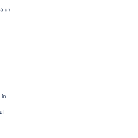
că un
 în
ui