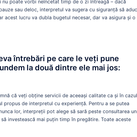
 nu poate vorbi neîncetat timp de o zi întreagă – dacă
 pauze sau deloc, interpretul va sugera cu siguranță să adu
r acest lucru va dubla bugetul necesar, dar va asigura și o
eva întrebări pe care le veți pune
spundem la două dintre ele mai jos:
mnă că veți obține servicii de aceeași calitate ca și în cazul
iul propus de interpretul cu experiență. Pentru a se putea
nca lor, interpreții pot alege să sară peste consultarea un
 să investească mai puțin timp în pregătire. Toate aceste