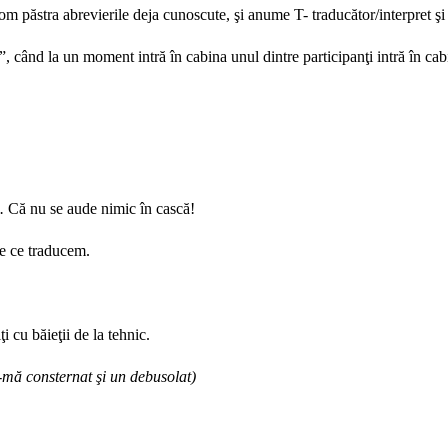
vom păstra abrevierile deja cunoscute, şi anume T- traducător/interpret şi
, când la un moment intră în cabina unul dintre participanţi intră în cabi
).
Că nu se aude nimic în cască!
e ce traducem.
 cu băieţii de la tehnic.
-mă consternat şi un debusolat)