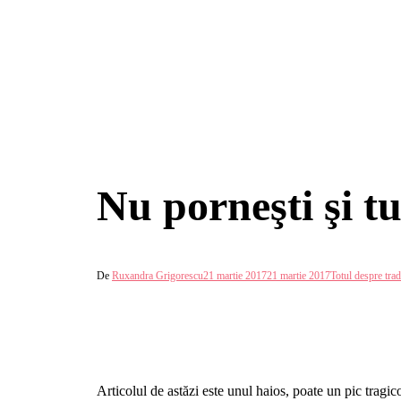
Nu porneşti şi t
De
Ruxandra Grigorescu
21 martie 2017
21 martie 2017
Totul despre trad
Articolul de astăzi este unul haios, poate un pic tragi