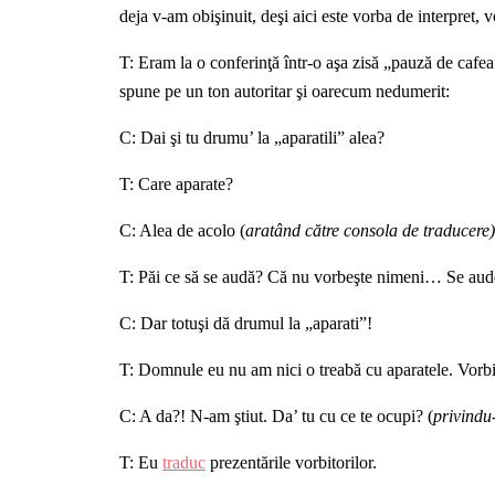
deja v-am obişinuit, deşi aici este vorba de interpret, 
T: Eram la o conferinţă într-o aşa zisă „pauză de cafea”
spune pe un ton autoritar şi oarecum nedumerit:
C: Dai şi tu drumu’ la „aparatili” alea?
T: Care aparate?
C: Alea de acolo (
aratând către consola de traducere
T: Păi ce să se audă? Că nu vorbeşte nimeni… Se aud
C: Dar totuşi dă drumul la „aparati”!
T: Domnule eu nu am nici o treabă cu aparatele. Vorbiţi
C: A da?! N-am ştiut. Da’ tu cu ce te ocupi? (
privindu
T: Eu
traduc
prezentările vorbitorilor.