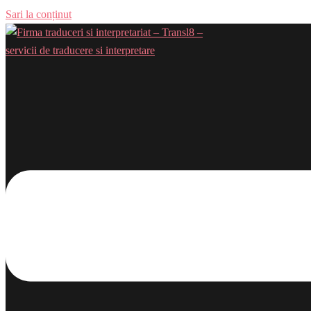
Sari la conținut
Comută meniul