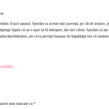
at.
ilor. Exact opusul. Sperăm ca aceste mici poveşti, pe cât de ironice, pe
înţelege faptul că nu e uşor să fii interpret, dar nici client. Sperăm că a
aducător/interpret, are ceva poveşti haioase de împărtăşit noi vă suntem a
ascultător
atorii sunt marcate cu
*