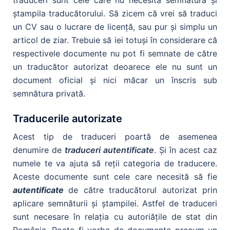
ştampila traducătorului. Să zicem că vrei să traduci
un CV sau o lucrare de licenţă, sau pur şi simplu un
articol de ziar. Trebuie să iei totuşi în considerare că
respectivele documente nu pot fi semnate de către
un traducător autorizat deoarece ele nu sunt un
document oficial şi nici măcar un înscris sub
semnătura privată.
Traducerile autorizate
Acest tip de traduceri poartă de asemenea
denumire de
traduceri autentificate
. Şi în acest caz
numele te va ajuta să reţii categoria de traducere.
Aceste documente sunt cele care necesită să fie
autentificate
de către traducătorul autorizat prin
aplicare semnăturii şi ştampilei. Astfel de traduceri
sunt necesare în relaţia cu autoriăţile de stat din
România. Poate fi vorba de documente precum un