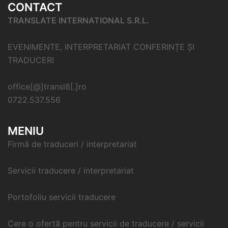
CONTACT
TRANSLATE INTERNATIONAL S.R.L.
EVENIMENTE, INTERPRETARIAT CONFERINȚE ȘI
TRADUCERI
office[@]transl8[.]ro
0722.537.556
MENIU
Firmă de traduceri / interpretariat
Servicii traducere / interpretariat
Portofoliu servicii traducere
Cere o ofertă pentru servicii de traducere / servicii