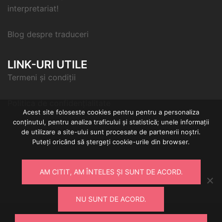
interpretariat!
Blog despre traduceri
LINK-URI UTILE
Termeni și condiții
Politica de confidențialitate
Acest site foloseste cookies pentru pentru a personaliza
conținutul, pentru analiza traficului și statistică; unele informații
de utilizare a site-ului sunt procesate de partenerii noștri.
Puteți oricând să ștergeți cookie-urile din browser.
AM CITIT, AM ÎNTELES ȘI SUNT DE ACORD.
NU SUNT DE ACORD.
© 2026 Firma traduceri si interpretariat - Transl8 -