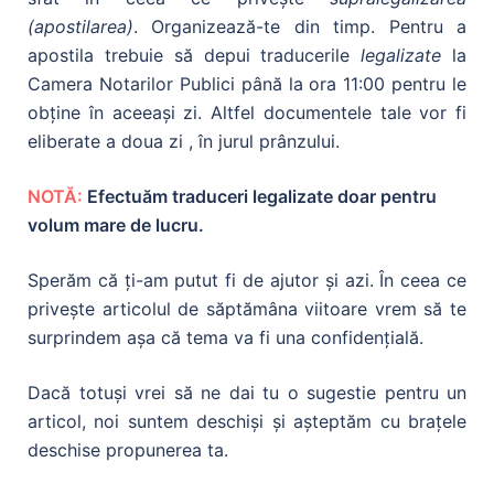
(apostilarea)
. Organizează-te din timp. Pentru a
apostila trebuie să depui traducerile
legalizate
la
Camera Notarilor Publici până la ora 11:00 pentru le
obţine în aceeaşi zi. Altfel documentele tale vor fi
eliberate a doua zi , în jurul prânzului.
NOTĂ:
Efectuăm traduceri legalizate doar pentru
volum mare de lucru.
Sperăm că ţi-am putut fi de ajutor şi azi. În ceea ce
priveşte articolul de săptămâna viitoare vrem să te
surprindem aşa că tema va fi una confidenţială.
Dacă totuşi vrei să ne dai tu o sugestie pentru un
articol, noi suntem deschişi şi aşteptăm cu braţele
deschise propunerea ta.