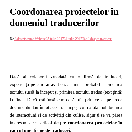
Coordonarea proiectelor în
domeniul traducerilor
De
Administrator Website
25 iulie 2017
31 iulie 2017
Totul despre traduceri
Dacă ai colaborat vreodată cu o firmă de traduceri,
experiența pe care ai avut-o s-a limitat probabil la predarea
textului sursă la început și primirea textului tradus (text ţintă)
la final. Dacă ești însă curios să afli prin ce etape trece
documentul tău în tot acest răstimp și cum arată multitudinea
de interacțiuni și de activități din culise, sigur ți se va părea
interesant acest articol despre
coordonarea proiectelor în
cadrul unei firme de traduceri
.