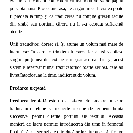
evităm să încărcăm traducătorii cu mai mult de 50 de pagini
pe săptămână. Procedând așa, ne asigurăm că lucrarea poate
fi predată la timp și că traducerea nu conține greșeli făcute
din grabă sau porțiuni cărora nu li s-a acordat suficientă
atenție.
Unii traducători doresc să își asume un volum mai mare de
lucru, caz în care le trimitem lucrarea iar ei își stabilesc
singuri porțiunea de text pe care și-o asumă. Totuși, acest
sistem e rezervat numai traducătorilor foarte serioși, care au
livrat întotdeauna la timp, indiferent de volum.
Predarea treptată
Predarea treptată
este un alt sistem de predare, în care
traducătorii trebuie să respecte o serie de termene limită
succesive, pentru diferite porțiuni ale textului. Această
manieră de lucru permite introducerea din timp în formatul
final însă și seriozitatea traducătorilor trebuie să fie pe