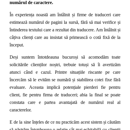
numărul de caractere.
În experiența noastă am întâlnit și firme de traduceri care
estimează numărul de pagini la sursă, fără să mai verifice și
întinderea textului care a rezultat din traducere. Am întâlnit și
câțiva clienți care au insistat să primească o cotă fixă de la
început.
Deși suntem întotdeauna bucuroși să acomodăm toate
solicitările clienților noștri, trebuie totuși să îi avertizăm
atunci când e cazul. Printre situațiile riscante pe care
încercăm să le evităm se numără și stabilirea cotei fixe fără
evaluare. Aceasta implică potențiale pierderi fie pentru
client, fie pentru firma de traduceri; abia la final se poate
constata care e partea avantajată de numărul real al
caracterelor.
E de la sine înțeles de ce nu practicăm acest sistem și căutăm
să păstrăm întotdeauna o relație cât mai echitabilă cu clienții