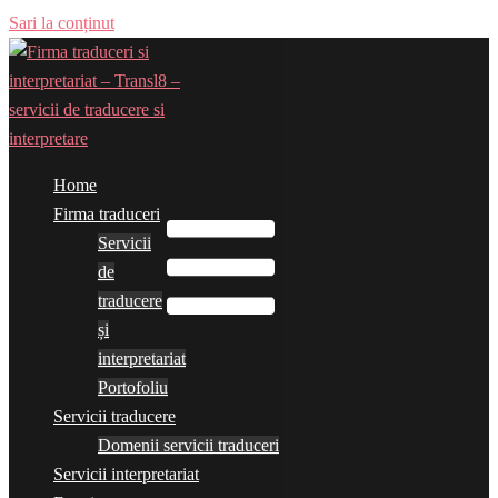
Sari la conținut
Home
Comută meniul
Firma traduceri
Servicii
de
traducere
și
interpretariat
Portofoliu
Servicii traducere
Domenii servicii traduceri
Servicii interpretariat